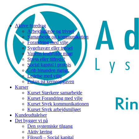
Aktive foredrag
Arbejdsglæde og trivsel
Samarbejde og kommunikation
Forandring med vilje
Sygefravær eller trivsel
Vanens kraftfulde magt
Stress eller tilfreds?
Social kapital i praksis
Grib hinanden rigtigt
Ledelse med vilje
Fokus på kerneopgaven
Kurser
Kurset Stærkere samarbejde
Kurset Forandring med vilje
Kurset Styrk kommunikationen
Kurset Styrk arbejdsmiljøet
Kundeudtalelser
Det bygger vi på
Den systemiske tilgang
Aktiv læring
Filosofi – Social kapital