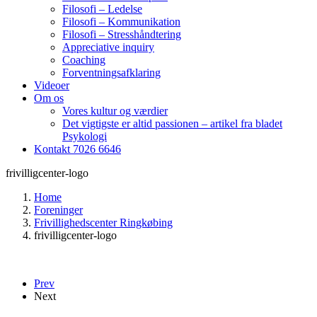
Filosofi – Ledelse
Filosofi – Kommunikation
Filosofi – Stresshåndtering
Appreciative inquiry
Coaching
Forventningsafklaring
Videoer
Om os
Vores kultur og værdier
Det vigtigste er altid passionen – artikel fra bladet
Psykologi
Kontakt 7026 6646
frivilligcenter-logo
Home
Foreninger
Frivillighedscenter Ringkøbing
frivilligcenter-logo
Prev
Next