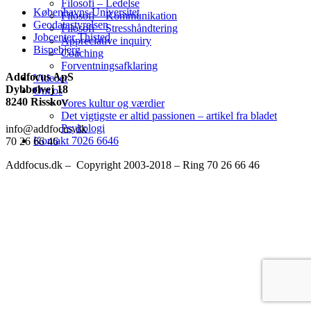
Filosofi – Ledelse
Københavns Universitet
Filosofi – Kommunikation
Geodatastyrelsen
Filosofi – Stresshåndtering
Jobcenter Thisted
Appreciative inquiry
Bispebjerg
Coaching
Forventningsafklaring
Addfocus ApS
Videoer
Dybbølvej 18
Om os
8240 Risskov
Vores kultur og værdier
Det vigtigste er altid passionen – artikel fra bladet
Psykologi
info@addfocus.dk
Kontakt 7026 6646
70 26 66 46
Addfocus.dk – Copyright 2003-2018 – Ring 70 26 66 46