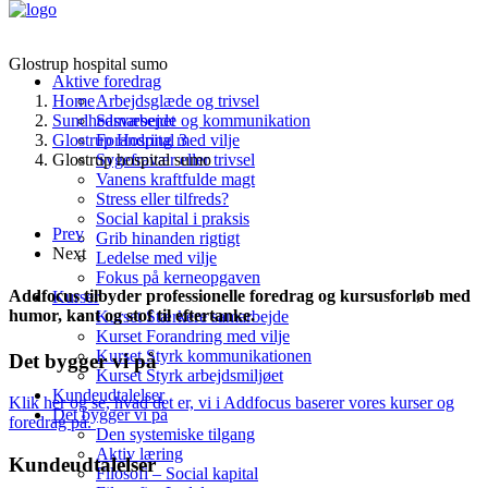
Glostrup hospital sumo
Aktive foredrag
Home
Arbejdsglæde og trivsel
Sundhedsvæsenet
Samarbejde og kommunikation
Glostrup Hospital 3
Forandring med vilje
Glostrup hospital sumo
Sygefravær eller trivsel
Vanens kraftfulde magt
Stress eller tilfreds?
Social kapital i praksis
Prev
Grib hinanden rigtigt
Next
Ledelse med vilje
Fokus på kerneopgaven
Addfocus tilbyder professionelle foredrag og kursusforløb med
Kurser
humor, kant og stof til eftertanke.
Kurset Stærkere samarbejde
Kurset Forandring med vilje
Kurset Styrk kommunikationen
Det bygger vi på
Kurset Styrk arbejdsmiljøet
Kundeudtalelser
Klik her og se, hvad det er, vi i Addfocus baserer vores kurser og
Det bygger vi på
foredrag på.
Den systemiske tilgang
Aktiv læring
Kundeudtalelser
Filosofi – Social kapital