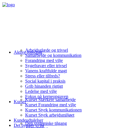
Arbejdsglæde og trivsel
Aktive foredrag
Samarbejde og kommunikation
Forandring med vilje
Sygefravær eller trivsel
Vanens kraftfulde magt
Stress eller tilfreds?
Social kapital i praksis
Grib hinanden rigtigt
Ledelse med vilje
Fokus på kerneopgaven
Kurset Stærkere samarbejde
Kurser
Kurset Forandring med vilje
Kurset Styrk kommunikationen
Kurset Styrk arbejdsmiljøet
Kundeudtalelser
Den systemiske tilgang
Det bygger vi på