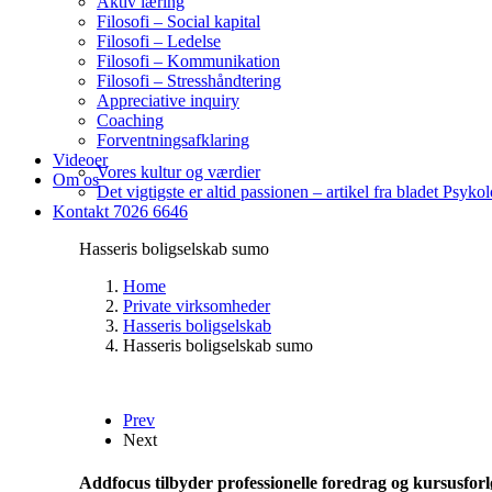
Aktiv læring
Filosofi – Social kapital
Filosofi – Ledelse
Filosofi – Kommunikation
Filosofi – Stresshåndtering
Appreciative inquiry
Coaching
Forventningsafklaring
Videoer
Vores kultur og værdier
Om os
Det vigtigste er altid passionen – artikel fra bladet Psykol
Kontakt 7026 6646
Hasseris boligselskab sumo
Home
Private virksomheder
Hasseris boligselskab
Hasseris boligselskab sumo
Prev
Next
Addfocus tilbyder professionelle foredrag og kursusforl