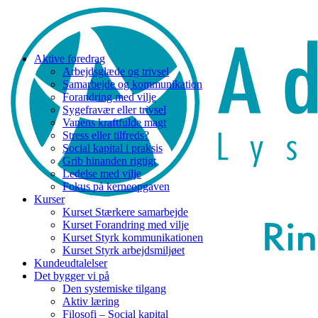
Aktive foredrag
Arbejdsglæde og trivsel
Samarbejde og kommunikation
Forandring med vilje
Sygefravær eller trivsel
Vanens kraftfulde magt
Stress eller tilfreds?
Social kapital i praksis
Grib hinanden rigtigt
Ledelse med vilje
Fokus på kerneopgaven
Kurser
Kurset Stærkere samarbejde
Kurset Forandring med vilje
Kurset Styrk kommunikationen
Kurset Styrk arbejdsmiljøet
Kundeudtalelser
Det bygger vi på
Den systemiske tilgang
Aktiv læring
Filosofi – Social kapital