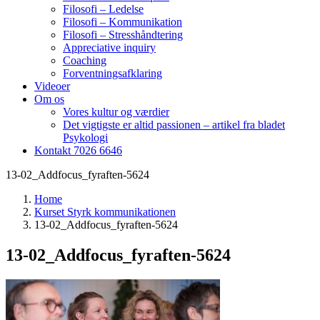
Filosofi – Ledelse
Filosofi – Kommunikation
Filosofi – Stresshåndtering
Appreciative inquiry
Coaching
Forventningsafklaring
Videoer
Om os
Vores kultur og værdier
Det vigtigste er altid passionen – artikel fra bladet
Psykologi
Kontakt 7026 6646
13-02_Addfocus_fyraften-5624
Home
Kurset Styrk kommunikationen
13-02_Addfocus_fyraften-5624
13-02_Addfocus_fyraften-5624