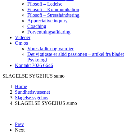
Filosofi – Ledelse
Filosofi – Kommunikation
Filosofi – Stresshåndtering
Appreciative inquiry
Coaching
Forventningsafklaring
Videoer
Om os
Vores kultur og værdier
Det vigtigste er altid passionen – artikel fra bladet
Psykologi
Kontakt 7026 6646
SLAGELSE SYGEHUS sumo
Home
Sundhedsvæsenet
Slagelse sygehus
SLAGELSE SYGEHUS sumo
Prev
Next