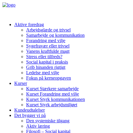
Aktive foredrag
Arbejdsglæde og trivsel
Samarbejde og kommunikation
Forandring med vilje
Sygefravær eller trivsel
Vanens kraftfulde magt
Stress eller tilfreds?
Social kapital i praksis
Grib hinanden rigtigt
Ledelse med vilje
Fokus på kerneopgaven
Kurser
Kurset Stærkere samarbejde
Kurset Forandring med vilje
Kurset Styrk kommunikationen
Kurset Styrk arbejdsmiljøet
Kundeudtalelser
Det bygger vi på
Den systemiske tilgang
Aktiv læring
Filosofi – Social kapital