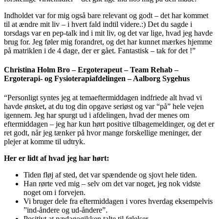
Indholdet var for mig også bare relevant og godt – det har kommet
til at ændre mit liv – i hvert fald indtil videre.:) Det du sagde i
torsdags var en pep-talk ind i mit liv, og det var lige, hvad jeg havde
brug for. Jeg føler mig forandret, og det har kunnet mærkes hjemme
på matriklen i de 4 dage, der er gået. Fantastisk – tak for det !”
Christina Holm Bro – Ergoterapeut – Team Rehab –
Ergoterapi- og Fysioterapiafdelingen – Aalborg Sygehus
“Personligt syntes jeg at temaeftermiddagen indfriede alt hvad vi
havde ønsket, at du tog din opgave seriøst og var “på” hele vejen
igennem. Jeg har spurgt ud i afdelingen, hvad der menes om
eftermiddagen – jeg har kun hørt positive tilbagemeldinger, og det er
ret godt, når jeg tænker på hvor mange forskellige meninger, der
plejer at komme til udtryk.
Her er lidt af hvad jeg har hørt:
Tiden fløj af sted, det var spændende og sjovt hele tiden.
Han rørte ved mig – selv om det var noget, jeg nok vidste
noget om i forvejen.
Vi bruger dele fra eftermiddagen i vores hverdag eksempelvis
”ind-åndere og ud-åndere”.
Positivt at pædagogikken talte til følelser.