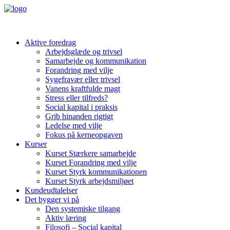
Aktive foredrag
Arbejdsglæde og trivsel
Samarbejde og kommunikation
Forandring med vilje
Sygefravær eller trivsel
Vanens kraftfulde magt
Stress eller tilfreds?
Social kapital i praksis
Grib hinanden rigtigt
Ledelse med vilje
Fokus på kerneopgaven
Kurser
Kurset Stærkere samarbejde
Kurset Forandring med vilje
Kurset Styrk kommunikationen
Kurset Styrk arbejdsmiljøet
Kundeudtalelser
Det bygger vi på
Den systemiske tilgang
Aktiv læring
Filosofi – Social kapital