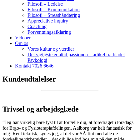
Filosofi – Ledelse
Filosofi – Kommunikation
Filosofi – Stresshåndtering
Appreciative inquiry
Coaching
Forventningsafklaring
Videoer
Om os
Vores kultur og værdier
Det vigtigste er altid passionen – artikel fra bladet
Psykologi
Kontakt 7026 6646
Kundeudtalelser
Trivsel og arbejdsglæde
“Jeg har virkelig bare lyst til at fortælle dig, at foredraget i torsdags
for Ergo- og Fysioterapiafdelingen, Aalborg var helt fantastisk for
mig. Rent teknisk, synes jeg, at det var SÅ fint med alle de
forskellige virkemidler – det gik lige ind hos mig på den måde.