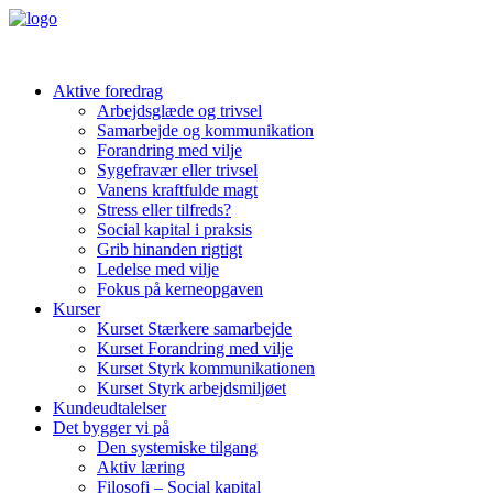
Aktive foredrag
Arbejdsglæde og trivsel
Samarbejde og kommunikation
Forandring med vilje
Sygefravær eller trivsel
Vanens kraftfulde magt
Stress eller tilfreds?
Social kapital i praksis
Grib hinanden rigtigt
Ledelse med vilje
Fokus på kerneopgaven
Kurser
Kurset Stærkere samarbejde
Kurset Forandring med vilje
Kurset Styrk kommunikationen
Kurset Styrk arbejdsmiljøet
Kundeudtalelser
Det bygger vi på
Den systemiske tilgang
Aktiv læring
Filosofi – Social kapital