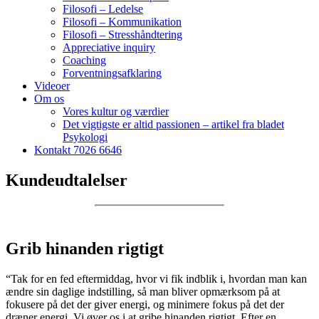
Filosofi – Ledelse
Filosofi – Kommunikation
Filosofi – Stresshåndtering
Appreciative inquiry
Coaching
Forventningsafklaring
Videoer
Om os
Vores kultur og værdier
Det vigtigste er altid passionen – artikel fra bladet
Psykologi
Kontakt 7026 6646
Kundeudtalelser
Grib hinanden rigtigt
“Tak for en fed eftermiddag, hvor vi fik indblik i, hvordan man kan
ændre sin daglige indstilling, så man bliver opmærksom på at
fokusere på det der giver energi, og minimere fokus på det der
dræner energi. Vi øver os i at gribe hinanden rigtigt. Efter en