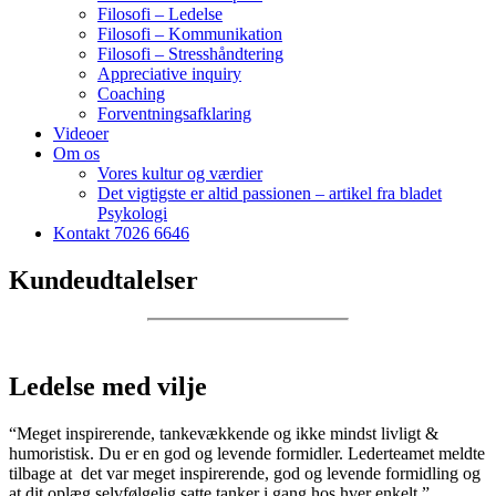
Filosofi – Ledelse
Filosofi – Kommunikation
Filosofi – Stresshåndtering
Appreciative inquiry
Coaching
Forventningsafklaring
Videoer
Om os
Vores kultur og værdier
Det vigtigste er altid passionen – artikel fra bladet
Psykologi
Kontakt 7026 6646
Kundeudtalelser
Ledelse med vilje
“Meget inspirerende, tankevækkende og ikke mindst livligt &
humoristisk. Du er en god og levende formidler. Lederteamet meldte
tilbage at det var meget inspirerende, god og levende formidling og
at dit oplæg selvfølgelig satte tanker i gang hos hver enkelt.”