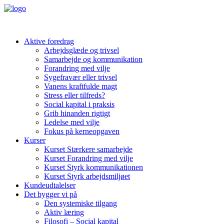
Aktive foredrag
Arbejdsglæde og trivsel
Samarbejde og kommunikation
Forandring med vilje
Sygefravær eller trivsel
Vanens kraftfulde magt
Stress eller tilfreds?
Social kapital i praksis
Grib hinanden rigtigt
Ledelse med vilje
Fokus på kerneopgaven
Kurser
Kurset Stærkere samarbejde
Kurset Forandring med vilje
Kurset Styrk kommunikationen
Kurset Styrk arbejdsmiljøet
Kundeudtalelser
Det bygger vi på
Den systemiske tilgang
Aktiv læring
Filosofi – Social kapital