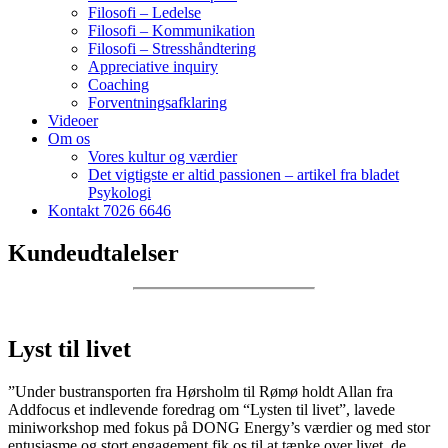
Filosofi – Ledelse
Filosofi – Kommunikation
Filosofi – Stresshåndtering
Appreciative inquiry
Coaching
Forventningsafklaring
Videoer
Om os
Vores kultur og værdier
Det vigtigste er altid passionen – artikel fra bladet
Psykologi
Kontakt 7026 6646
Kundeudtalelser
Lyst til livet
”Under bustransporten fra Hørsholm til Rømø holdt Allan fra
Addfocus et indlevende foredrag om “Lysten til livet”, lavede
miniworkshop med fokus på DONG Energy’s værdier og med stor
entusiasme og stort engagement fik os til at tænke over livet, de