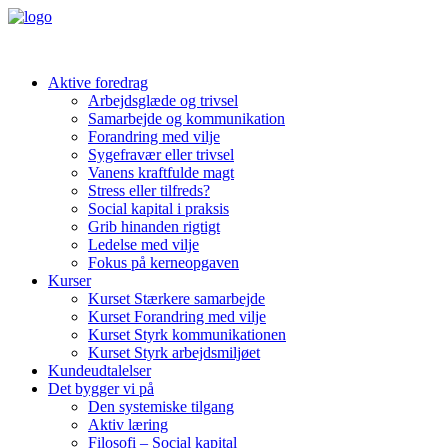
Aktive foredrag
Arbejdsglæde og trivsel
Samarbejde og kommunikation
Forandring med vilje
Sygefravær eller trivsel
Vanens kraftfulde magt
Stress eller tilfreds?
Social kapital i praksis
Grib hinanden rigtigt
Ledelse med vilje
Fokus på kerneopgaven
Kurser
Kurset Stærkere samarbejde
Kurset Forandring med vilje
Kurset Styrk kommunikationen
Kurset Styrk arbejdsmiljøet
Kundeudtalelser
Det bygger vi på
Den systemiske tilgang
Aktiv læring
Filosofi – Social kapital