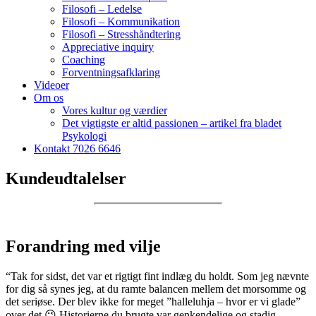
Filosofi – Ledelse
Filosofi – Kommunikation
Filosofi – Stresshåndtering
Appreciative inquiry
Coaching
Forventningsafklaring
Videoer
Om os
Vores kultur og værdier
Det vigtigste er altid passionen – artikel fra bladet
Psykologi
Kontakt 7026 6646
Kundeudtalelser
Forandring med vilje
“Tak for sidst, det var et rigtigt fint indlæg du holdt. Som jeg nævnte
for dig så synes jeg, at du ramte balancen mellem det morsomme og
det seriøse. Der blev ikke for meget ”halleluhja – hvor er vi glade”
over det 😉 Historierne du brugte var genkendelige og stadig