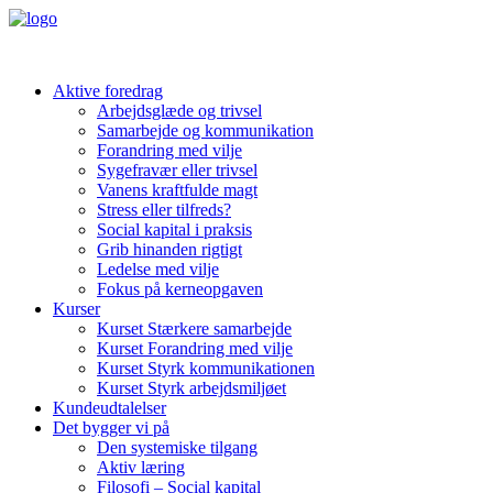
Aktive foredrag
Arbejdsglæde og trivsel
Samarbejde og kommunikation
Forandring med vilje
Sygefravær eller trivsel
Vanens kraftfulde magt
Stress eller tilfreds?
Social kapital i praksis
Grib hinanden rigtigt
Ledelse med vilje
Fokus på kerneopgaven
Kurser
Kurset Stærkere samarbejde
Kurset Forandring med vilje
Kurset Styrk kommunikationen
Kurset Styrk arbejdsmiljøet
Kundeudtalelser
Det bygger vi på
Den systemiske tilgang
Aktiv læring
Filosofi – Social kapital