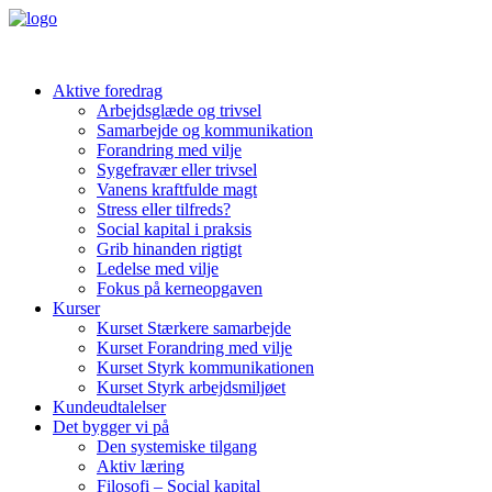
Aktive foredrag
Arbejdsglæde og trivsel
Samarbejde og kommunikation
Forandring med vilje
Sygefravær eller trivsel
Vanens kraftfulde magt
Stress eller tilfreds?
Social kapital i praksis
Grib hinanden rigtigt
Ledelse med vilje
Fokus på kerneopgaven
Kurser
Kurset Stærkere samarbejde
Kurset Forandring med vilje
Kurset Styrk kommunikationen
Kurset Styrk arbejdsmiljøet
Kundeudtalelser
Det bygger vi på
Den systemiske tilgang
Aktiv læring
Filosofi – Social kapital