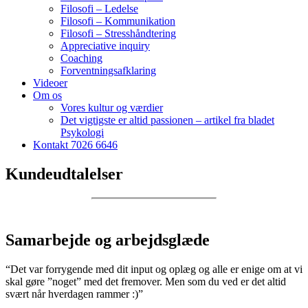
Filosofi – Ledelse
Filosofi – Kommunikation
Filosofi – Stresshåndtering
Appreciative inquiry
Coaching
Forventningsafklaring
Videoer
Om os
Vores kultur og værdier
Det vigtigste er altid passionen – artikel fra bladet
Psykologi
Kontakt 7026 6646
Kundeudtalelser
Samarbejde og arbejdsglæde
“Det var forrygende med dit input og oplæg og alle er enige om at vi
skal gøre ”noget” med det fremover. Men som du ved er det altid
svært når hverdagen rammer :)”