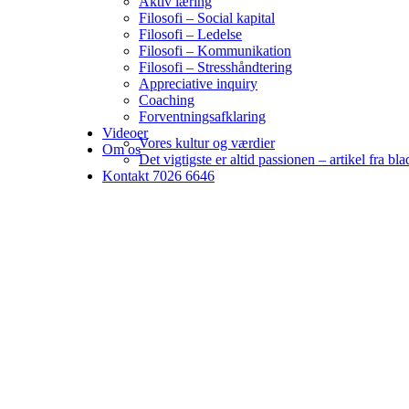
Aktiv læring
Filosofi – Social kapital
Filosofi – Ledelse
Filosofi – Kommunikation
Filosofi – Stresshåndtering
Appreciative inquiry
Coaching
Forventningsafklaring
Videoer
Vores kultur og værdier
Om os
Det vigtigste er altid passionen – artikel fra bl
Kontakt 7026 6646