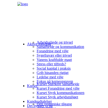
Arbejdsglæde og trivsel
Aktive foredrag
Samarbejde og kommunikation
Forandring med vilje
Sygefravær eller trivsel
Vanens kraftfulde magt
Stress eller tilfreds?
Social kapital i praksis
Grib hinanden rigtigt
Ledelse med vilje
Fokus på kerneopgaven
Kurset Stærkere samarbejde
Kurser
Kurset Forandring med vilje
Kurset Styrk kommunikationen
Kurset Styrk arbejdsmiljøet
Kundeudtalelser
Den systemiske tilgang
Det bygger vi på