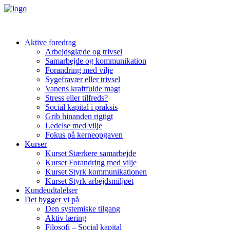
Aktive foredrag
Arbejdsglæde og trivsel
Samarbejde og kommunikation
Forandring med vilje
Sygefravær eller trivsel
Vanens kraftfulde magt
Stress eller tilfreds?
Social kapital i praksis
Grib hinanden rigtigt
Ledelse med vilje
Fokus på kerneopgaven
Kurser
Kurset Stærkere samarbejde
Kurset Forandring med vilje
Kurset Styrk kommunikationen
Kurset Styrk arbejdsmiljøet
Kundeudtalelser
Det bygger vi på
Den systemiske tilgang
Aktiv læring
Filosofi – Social kapital