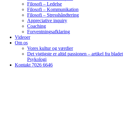
Filosofi – Ledelse
Filosofi – Kommunikation
Filosofi – Stresshåndtering
Appreciative inquiry
Coaching
Forventningsafklaring
Videoer
Om os
Vores kultur og værdier
Det vigtigste er altid passionen – artikel fra bladet
Psykologi
Kontakt 7026 6646