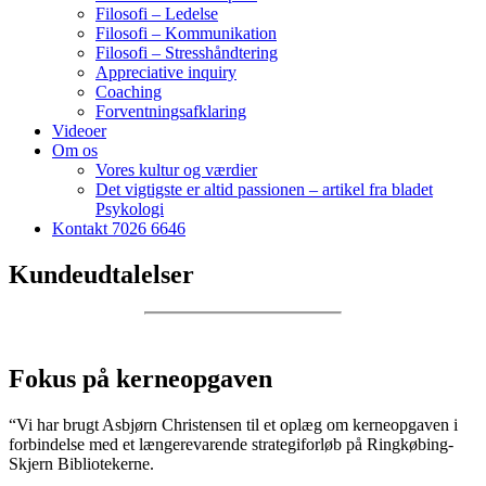
Filosofi – Ledelse
Filosofi – Kommunikation
Filosofi – Stresshåndtering
Appreciative inquiry
Coaching
Forventningsafklaring
Videoer
Om os
Vores kultur og værdier
Det vigtigste er altid passionen – artikel fra bladet
Psykologi
Kontakt 7026 6646
Kundeudtalelser
Fokus på kerneopgaven
“Vi har brugt Asbjørn Christensen til et oplæg om kerneopgaven i
forbindelse med et længerevarende strategiforløb på Ringkøbing-
Skjern Bibliotekerne.