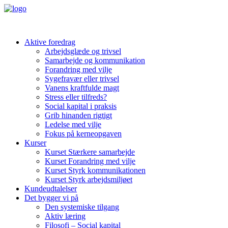
Aktive foredrag
Arbejdsglæde og trivsel
Samarbejde og kommunikation
Forandring med vilje
Sygefravær eller trivsel
Vanens kraftfulde magt
Stress eller tilfreds?
Social kapital i praksis
Grib hinanden rigtigt
Ledelse med vilje
Fokus på kerneopgaven
Kurser
Kurset Stærkere samarbejde
Kurset Forandring med vilje
Kurset Styrk kommunikationen
Kurset Styrk arbejdsmiljøet
Kundeudtalelser
Det bygger vi på
Den systemiske tilgang
Aktiv læring
Filosofi – Social kapital