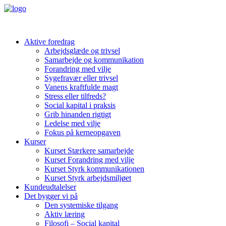
Aktive foredrag
Arbejdsglæde og trivsel
Samarbejde og kommunikation
Forandring med vilje
Sygefravær eller trivsel
Vanens kraftfulde magt
Stress eller tilfreds?
Social kapital i praksis
Grib hinanden rigtigt
Ledelse med vilje
Fokus på kerneopgaven
Kurser
Kurset Stærkere samarbejde
Kurset Forandring med vilje
Kurset Styrk kommunikationen
Kurset Styrk arbejdsmiljøet
Kundeudtalelser
Det bygger vi på
Den systemiske tilgang
Aktiv læring
Filosofi – Social kapital