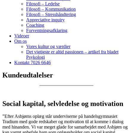
Filosofi – Ledelse
Filosofi – Kommunikation
Filosofi – Stresshåndtering
Appreciative inquiry
Coaching
Forventningsafklaring
Videoer
Om os
Vores kultur og værdier
Det vigtigste er altid passionen – artikel fra bladet
Psykologi
Kontakt 7026 6646
Kundeudtalelser
Social kapital, selvledelse og motivation
”Efter Asbjørns oplæg står underviserne på handelsgymnasiet
Tradium med gode redskaber og motivation til at komme i dialog
med hinanden. Vi var meget glade for samarbejdet med Asbjørn og
kan varmt anbefale ham som oplægsholder om social kapital,