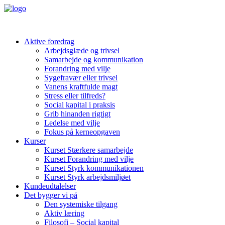
Aktive foredrag
Arbejdsglæde og trivsel
Samarbejde og kommunikation
Forandring med vilje
Sygefravær eller trivsel
Vanens kraftfulde magt
Stress eller tilfreds?
Social kapital i praksis
Grib hinanden rigtigt
Ledelse med vilje
Fokus på kerneopgaven
Kurser
Kurset Stærkere samarbejde
Kurset Forandring med vilje
Kurset Styrk kommunikationen
Kurset Styrk arbejdsmiljøet
Kundeudtalelser
Det bygger vi på
Den systemiske tilgang
Aktiv læring
Filosofi – Social kapital