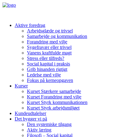
Aktive foredrag
Arbejdsglæde og trivsel
Samarbejde og kommunikation
Forandring med vilje
Sygefravær eller trivsel
Vanens kraftfulde magt
Stress eller tilfreds?
Social kapital i praksis
Grib hinanden rigtigt
Ledelse med vilje
Fokus på kerneopgaven
Kurser
Kurset Stærkere samarbejde
Kurset Forandring med vilje
Kurset Styrk kommunikationen
Kurset Styrk arbejdsmiljøet
Kundeudtalelser
Det bygger vi på
Den systemiske tilgang
Aktiv læring
Filosofi – Social kapital