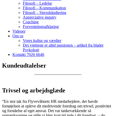
Filosofi – Ledelse
Filosofi – Kommunikation
Filosofi – Stresshåndtering
Appreciative inquiry
Coaching
Forventningsafklaring
Videoer
Om os
Vores kultur og værdier
Det vigtigste er altid passionen – artikel fra bladet
Psykologi
Kontakt 7026 6646
Kundeudtalelser
Trivsel og arbejdsglæde
“En stor tak fra Flyvevåbnets HR medarbejdere, der havde
fornøjelsen at opleve dit medrivende foredrag om trivsel, positivitet
og forståelse af eget ansvar. Det var tankevækkende så
opmærksomme og stille vi blev kort tid inde i dit foredrag, – du