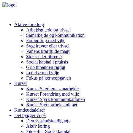
Aktive foredrag
Arbejdsglæde og trivsel
Samarbejde og kommunikation
Forandring med vilje
Sygefravær eller trivsel
Vanens kraftfulde magt
Stress eller tilfreds?
Social kapital i praksis
Grib hinanden rigtigt
Ledelse med vilje
Fokus på kerneopgaven
Kurser
Kurset Stærkere samarbejde
Kurset Forandring med vilje
Kurset Styrk kommunikationen
Kurset Styrk arbejdsmiljøet
Kundeudtalelser
Det bygger vi på
Den systemiske tilgang
Aktiv læring
Filosofi – Social kapital