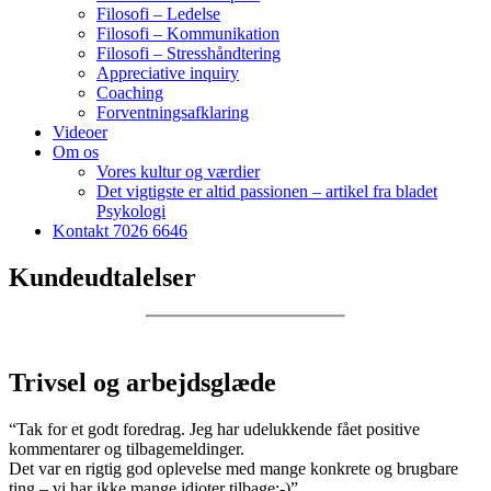
Filosofi – Ledelse
Filosofi – Kommunikation
Filosofi – Stresshåndtering
Appreciative inquiry
Coaching
Forventningsafklaring
Videoer
Om os
Vores kultur og værdier
Det vigtigste er altid passionen – artikel fra bladet
Psykologi
Kontakt 7026 6646
Kundeudtalelser
Trivsel og arbejdsglæde
“Tak for et godt foredrag. Jeg har udelukkende fået positive
kommentarer og tilbagemeldinger.
Det var en rigtig god oplevelse med mange konkrete og brugbare
ting – vi har ikke mange idioter tilbage:-)”