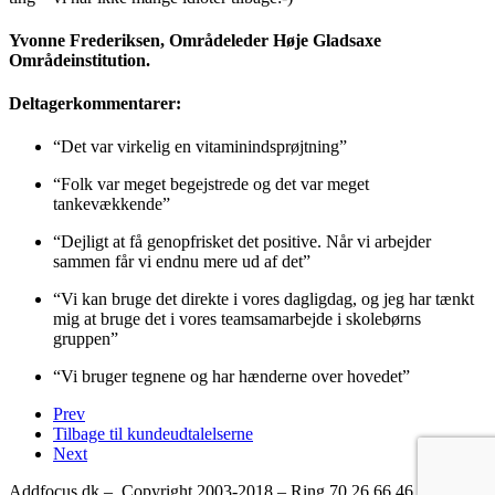
Yvonne Frederiksen, Områdeleder Høje Gladsaxe
Områdeinstitution.
Deltagerkommentarer:
“Det var virkelig en vitaminindsprøjtning”
“Folk var meget begejstrede og det var meget
tankevækkende”
“Dejligt at få genopfrisket det positive. Når vi arbejder
sammen får vi endnu mere ud af det”
“Vi kan bruge det direkte i vores dagligdag, og jeg har tænkt
mig at bruge det i vores teamsamarbejde i skolebørns
gruppen”
“Vi bruger tegnene og har hænderne over hovedet”
Prev
Tilbage til kundeudtalelserne
Next
Addfocus.dk – Copyright 2003-2018 – Ring 70 26 66 46