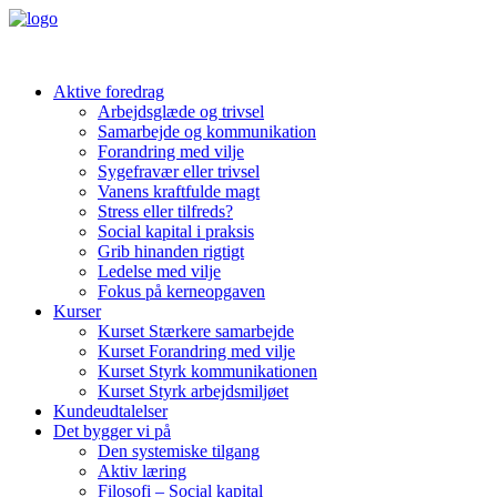
Aktive foredrag
Arbejdsglæde og trivsel
Samarbejde og kommunikation
Forandring med vilje
Sygefravær eller trivsel
Vanens kraftfulde magt
Stress eller tilfreds?
Social kapital i praksis
Grib hinanden rigtigt
Ledelse med vilje
Fokus på kerneopgaven
Kurser
Kurset Stærkere samarbejde
Kurset Forandring med vilje
Kurset Styrk kommunikationen
Kurset Styrk arbejdsmiljøet
Kundeudtalelser
Det bygger vi på
Den systemiske tilgang
Aktiv læring
Filosofi – Social kapital