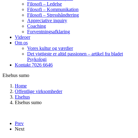
Filosofi – Ledelse
Filosofi – Kommunikation
Filosofi – Stresshåndtering
Appreciative inquiry
Coaching
Forventningsafklaring
Videoer
Om os
Vores kultur og værdier
Det vigtigste er altid passionen – artikel fra bladet
Psykologi
Kontakt 7026 6646
Elsehus sumo
Home
Offentlige virksomheder
Elsehus
Elsehus sumo
Prev
Next